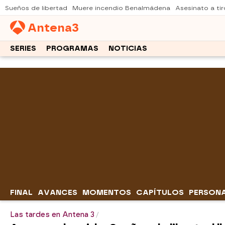
Sueños de libertad
Muere incendio Benalmádena
Asesinato a tir
Antena
3
SERIES
PROGRAMAS
NOTICIAS
FINAL
AVANCES
MOMENTOS
CAPÍTULOS
PERSON
Las tardes en Antena 3