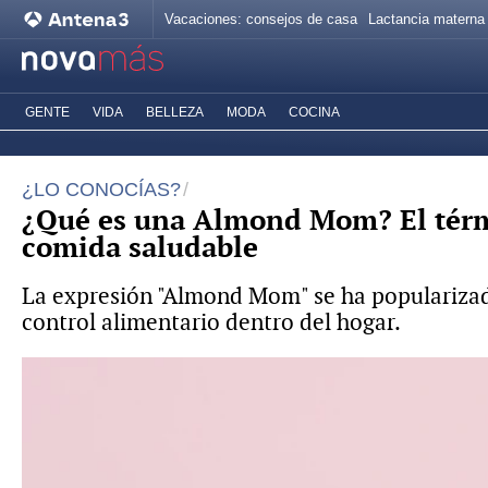
Vacaciones: consejos de casa
Lactancia materna
GENTE
VIDA
BELLEZA
MODA
COCINA
¿LO CONOCÍAS?
¿Qué es una Almond Mom? El térmi
comida saludable
La expresión "Almond Mom" se ha popularizado 
control alimentario dentro del hogar.