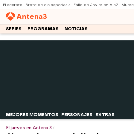
El secreto
Brote de ciclosporiasis
Fallo de Javier en AlaZ
Muere
Antena
3
SERIES
PROGRAMAS
NOTICIAS
MEJORES MOMENTOS
PERSONAJES
EXTRAS
El jueves en Antena 3