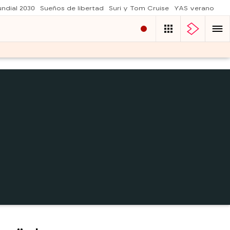
ndial 2030
Sueños de libertad
Suri y Tom Cruise
YAS verano