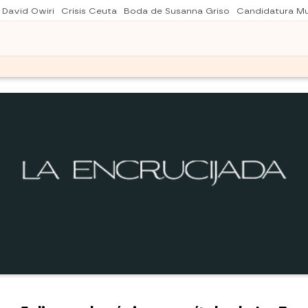
 David Owiri
Crisis Ceuta
Boda de Susanna Griso
Candidatura Mu