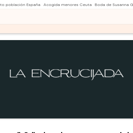
to población España
Acogida menores Ceuta
Boda de Susanna G