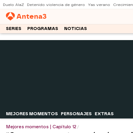
Duelo AlaZ
Detenido violencia de género
Yas verano
Crecimien
Antena
3
SERIES
PROGRAMAS
NOTICIAS
MEJORES MOMENTOS
PERSONAJES
EXTRAS
Mejores momentos | Capítulo 12