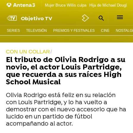
Mujer Bruce Willis culpa
Hija de Michael Douglas 
Objetivo TV
SERIES
TELEVISIÓN
PREMIOS Y FESTIVALES
CINE
NOSTALGI
CON UN COLLAR
El tributo de Olivia Rodrigo a su
novio, el actor Louis Partridge,
que recuerda a sus raíces High
School Musical
Olivia Rodrigo está feliz en su relación
con Louis Partridge, y lo ha vuelto a
demostrar con el nuevo accesorio que ha
lucido en un partido de fútbol
acompañando al actor.