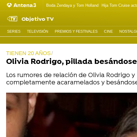
Boda Zendaya y Tom Holland
Hija Tom Cruise act
Objetivo TV
SERIES
TELEVISIÓN
PREMIOS Y FESTIVALES
CINE
NOSTALGI
TIENEN 20 AÑOS
Olivia Rodrigo, pillada besándose
Los rumores de relación de Olivia Rodrigo y
completamente acaramelados y besándose