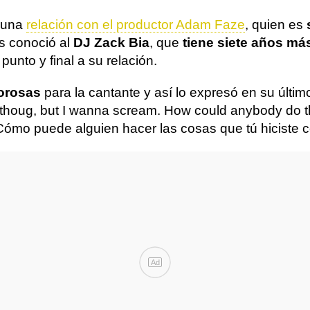
ó una
relación con el productor Adam Faze
, quien es
s conoció al
DJ Zack Bia
, que
tiene siete años má
unto y final a su relación.
lorosas
para la cantante y así lo expresó en su últ
 thoug, but I wanna scream. How could anybody do th
 ¿Cómo puede alguien hacer las cosas que tú hiciste co
Ad