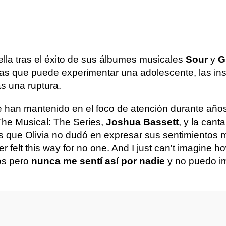
ella tras el éxito de sus álbumes musicales
Sour
y
G
as que puede experimentar una adolescente, las in
as una ruptura.
 han mantenido en el foco de atención durante años
The Musical: The Series,
Joshua Bassett
, y la cant
 las que Olivia no dudó en expresar sus sentimientos
r felt this way for no one. And I just can't imagine
tos pero
nunca me sentí así por nadie
y no puedo i