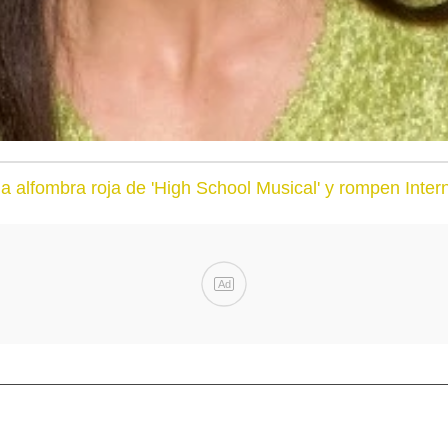
a alfombra roja de 'High School Musical' y rompen Inter
Ad