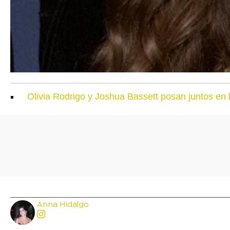
Olivia Rodrigo y Joshua Bassett posan juntos en l
Anna Hidalgo