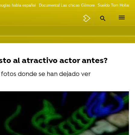
ouglas habla español
Documental Las chicas Gilmore
Sueldo Tom Holland 
sto al atractivo actor antes?
s fotos donde se han dejado ver