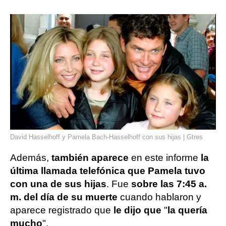
David Hasselhoff y Pamela Bach-Hasselhoff con sus hijas | Gtres
Además,
también aparece
en este informe
la
última llamada telefónica que Pamela tuvo
con una de sus hijas
. Fue
sobre las 7:45 a.
m. del día de su muerte
cuando hablaron y
aparece registrado que
le dijo que
"
la quería
mucho
".