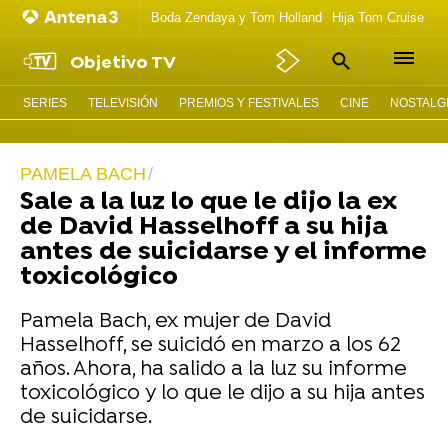
Boda Zendaya y Tom Holland
Hija Tom Cruise act
Objetivo TV
SERIES
TELEVISIÓN
PREMIOS Y FESTIVALES
CINE
NOSTALGI
PAMELA BACH
Sale a la luz lo que le dijo la ex
de David Hasselhoff a su hija
antes de suicidarse y el informe
toxicológico
Pamela Bach, ex mujer de David
Hasselhoff, se suicidó en marzo a los 62
años. Ahora, ha salido a la luz su informe
toxicológico y lo que le dijo a su hija antes
de suicidarse.