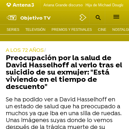
Ariana Grande discurso
Hija de Michael Douglas 
Objetivo TV
SERIES
TELEVISIÓN
PREMIOS Y FESTIVALES
CINE
NOSTALGI
A LOS 72 AÑOS
Preocupación por la salud de
David Hasselhoff al verlo tras el
suicidio de su exmujer: "Está
viviendo en el tiempo de
descuento"
Se ha podido ver a David Hasselhoff en
un estado de salud que ha preocupado a
muchos ya que iba en una silla de ruedas.
Unas imágenes suyas donde lo vemos
después de la trágica muerte de su