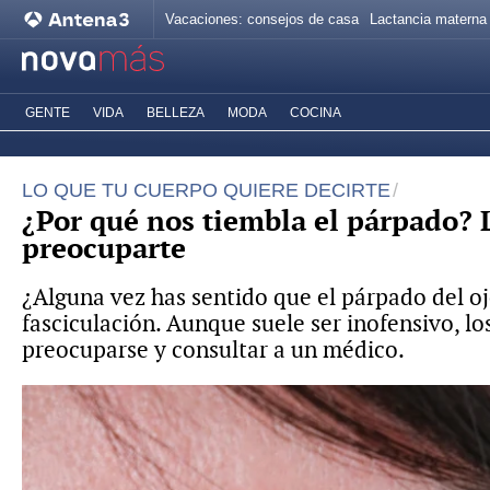
Vacaciones: consejos de casa
Lactancia materna
GENTE
VIDA
BELLEZA
MODA
COCINA
LO QUE TU CUERPO QUIERE DECIRTE
¿Por qué nos tiembla el párpado? 
preocuparte
¿Alguna vez has sentido que el párpado del 
fasciculación. Aunque suele ser inofensivo, l
preocuparse y consultar a un médico.