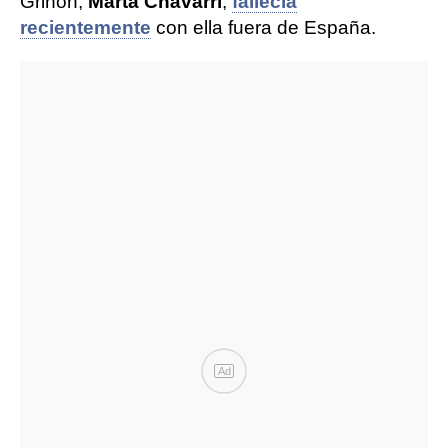
Griñón,
Marta Chávarri
,
fallecía
recientemente
con ella fuera de España.
Ad