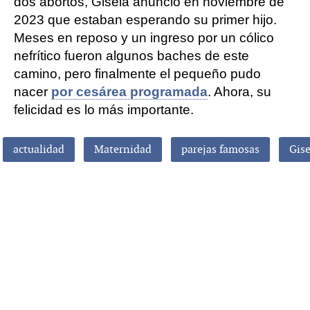
dos abortos, Gisela anunció en noviembre de
2023 que estaban esperando su primer hijo.
Meses en reposo y un ingreso por un cólico
nefrítico fueron algunos baches de este
camino, pero finalmente el pequeño pudo
nacer
por cesárea programada
. Ahora, su
felicidad es lo más importante.
actualidad
Maternidad
parejas famosas
Gise