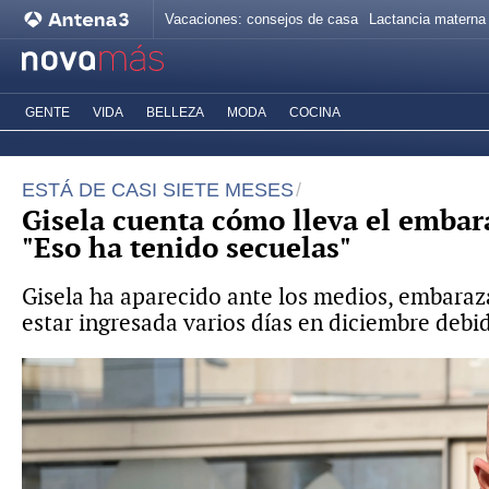
Vacaciones: consejos de casa
Lactancia materna
GENTE
VIDA
BELLEZA
MODA
COCINA
ESTÁ DE CASI SIETE MESES
Gisela cuenta cómo lleva el embara
"Eso ha tenido secuelas"
Gisela ha aparecido ante los medios, embaraz
estar ingresada varios días en diciembre debid