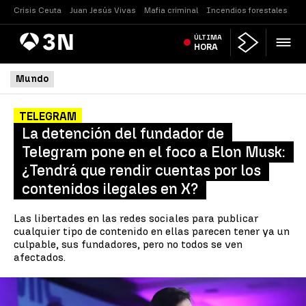
Crisis Ceuta
Juan Jesús Vivas
Mafia criminal
Incendios forestales
Vi
Antena
ÚLTIMA
Noticias
3
HORA
Mundo
TELEGRAM
La detención del fundador de
Telegram pone en el foco a Elon Musk:
¿Tendrá que rendir cuentas por los
contenidos ilegales en X?
Las libertades en las redes sociales para publicar
cualquier tipo de contenido en ellas parecen tener ya un
culpable, sus fundadores, pero no todos se ven
afectados.