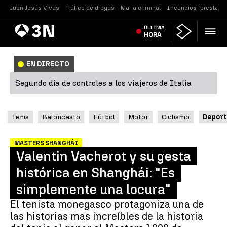
Juan Jesús Vivas
Tráfico de drogas
Mafia criminal
Incendios forestales
Antena
ÚLTIMA
Noticias
3
HORA
EN DIRECTO
Segundo día de controles a los viajeros de Italia
Tenis
Baloncesto
Fútbol
Motor
Ciclismo
Deport
MASTERS SHANGHÁI
Valentin Vacherot y su gesta
histórica en Shanghái: "Es
simplemente una locura"
El tenista monegasco protagoniza una de
las historias mas increíbles de la historia