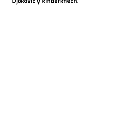
Djokovic y Rinderknech
.