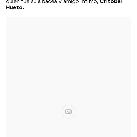
quien fue su albacea y amigo íntimo,
Critóbal
Hueto.
Ad