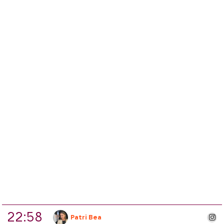
22:58
ins
Patri Bea