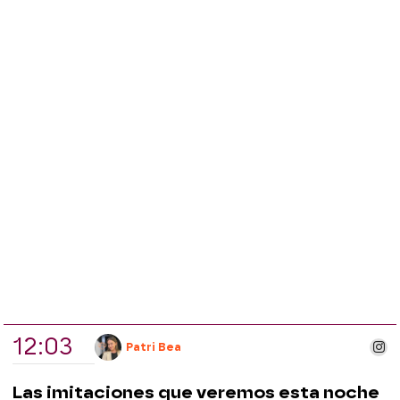
12:03
ins
Patri Bea
Las imitaciones que veremos esta noche