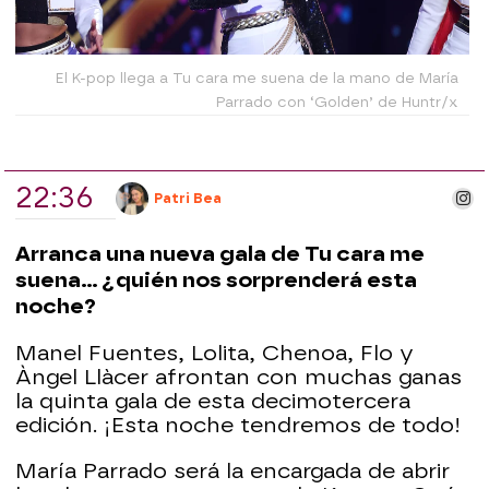
El K-pop llega a Tu cara me suena de la mano de María
Parrado con ‘Golden’ de Huntr/x
22:36
ins
Patri Bea
Arranca una nueva gala de Tu cara me
suena... ¿quién nos sorprenderá esta
noche?
Manel Fuentes, Lolita, Chenoa, Flo y
Àngel Llàcer afrontan con muchas ganas
la quinta gala de esta decimotercera
edición. ¡Esta noche tendremos de todo!
María Parrado será la encargada de abrir