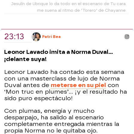
Jesulín de Ubrique lo da todo en el escenario de Tu cara
me suena al ritmo de ‘Torero’ de Chayanne
23:13
ins
Patri Bea
Leonor Lavado imita a Norma Duval...
¡delante suya!
Leonor Lavado ha contado esta semana
con una masterclass de lujo de Norma
Duval antes de
meterse en su piel
con
‘Mon truc en plumes’... ¡y el resultado ha
sido puro espectáculo!
Con plumas, energía y mucho
desparpajo, ha salido al escenario
completamente entregada mientras la
propia Norma no le quitaba ojo.