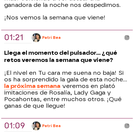
ganadora de la noche nos despedimos.
¡Nos vemos la semana que viene!
01:21
ins
Patri Bea
Llega el momento del pulsador... ¿qué
retos veremos la semana que viene?
¡El nivel en Tu cara me suena no baja! Si
os ha sorprendido la gala de esta noche...
la próxima semana
veremos en plató
imitaciones de Rosalía, Lady Gaga y
Pocahontas, entre muchos otros. ¡Qué
ganas de que llegue!
01:09
ins
Patri Bea