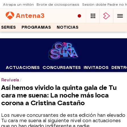
Atrapa un millón
Brote de ciclosporiasis
Sesión doble Padre no
Antena
3
SERIES
PROGRAMAS
NOTICIAS
ACTUACIONES
CONCURSANTES
INVITADOS
DENTR
Revívela
Así hemos vivido la quinta gala de Tu
cara me suena: La noche más loca
corona a Cristina Castaño
Los nueve concursantes de esta edición han elevado
Tu cara me suena al siguiente nivel con actuaciones
que no han dejado indiferente a nadie.