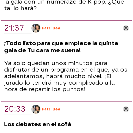
la gala con un numerazo de K-pop. ¿Qué
tal lo hará?
21:37
ins
Patri Bea
¡Todo listo para que empiece la quinta
gala de Tu cara me suena!
Ya solo qu
edan unos minutos para
disfrutar de un programa en el que, ya os
adelantamos, habrá mucho nivel. ¡El
jurado lo tendrá muy complicado a la
hora de repartir los puntos!
20:33
ins
Patri Bea
Los debates en el sofá