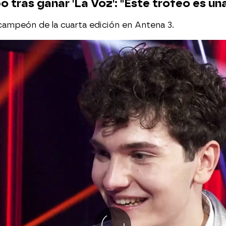
o tras ganar 'La Voz': "Este trofeo es u
 campeón de la cuarta edición en Antena 3.