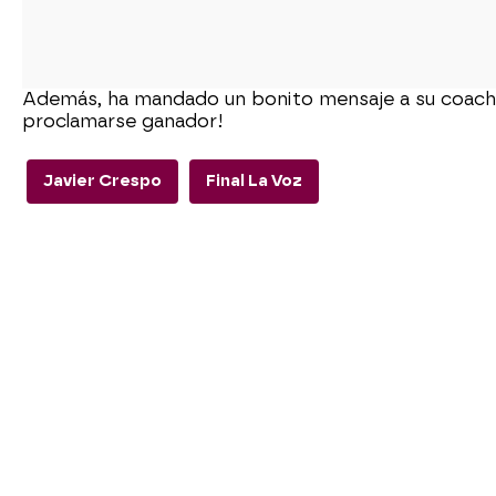
Además, ha mandado un bonito mensaje a su coach po
proclamarse ganador!
Javier Crespo
Final La Voz