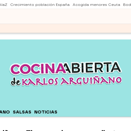
AlaZ
Crecimiento población España
Acogida menores Ceuta
Bod
ÑANO
SALSAS
NOTICIAS