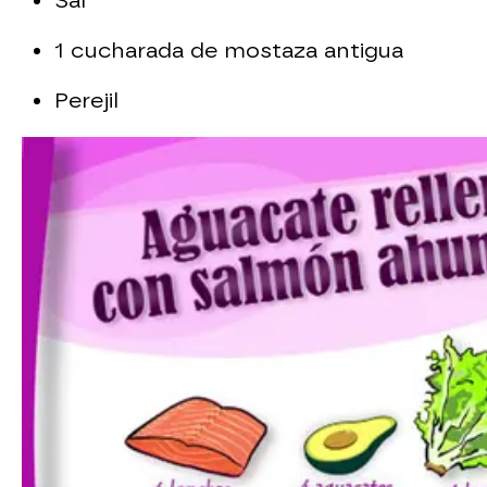
Sal
1 cucharada de mostaza antigua
Perejil