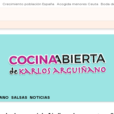
Crecimiento población España
Acogida menores Ceuta
Boda de
ÑANO
SALSAS
NOTICIAS