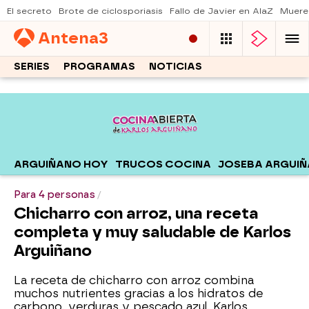
El secreto
Brote de ciclosporiasis
Fallo de Javier en AlaZ
Muere
Antena
3
SERIES
PROGRAMAS
NOTICIAS
ARGUIÑANO HOY
TRUCOS COCINA
JOSEBA ARGUI
Para 4 personas
Chicharro con arroz, una receta
completa y muy saludable de Karlos
Arguiñano
La receta de chicharro con arroz combina
muchos nutrientes gracias a los hidratos de
carbono, verduras y pescado azul. Karlos