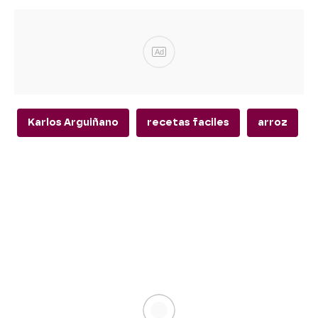
Ad
Karlos Arguiñano
recetas faciles
arroz