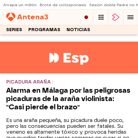
Atrapa un millón
Brote de ciclosporiasis
Sesión doble Padre no
Antena
3
SERIES
PROGRAMAS
NOTICIAS
PICADURA ARAÑA
Alarma en Málaga por las peligrosas
picaduras de la araña violinista:
"Casi pierde el brazo"
Es una araña pequeña, su picadura duele poco,
pero las consecuencias pueden ser fatales. Su
veneno es altamente tóxico y provoca heridas
que pueden tardar varias semanas en curar si no