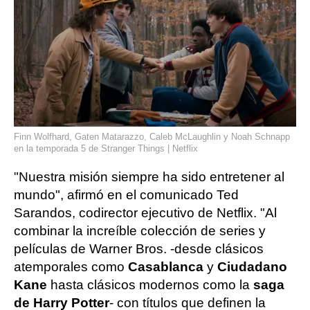
Finn Wolfhard, Gaten Matarazzo, Caleb McLaughlin y Noah Schnapp
en la temporada 5 de Stranger Things | Netflix
"Nuestra misión siempre ha sido entretener al
mundo", afirmó en el comunicado Ted
Sarandos, codirector ejecutivo de Netflix. "Al
combinar la increíble colección de series y
películas de Warner Bros. -desde clásicos
atemporales como
Casablanca
y
Ciudadano
Kane
hasta clásicos modernos como la
saga
de Harry Potter
- con títulos que definen la