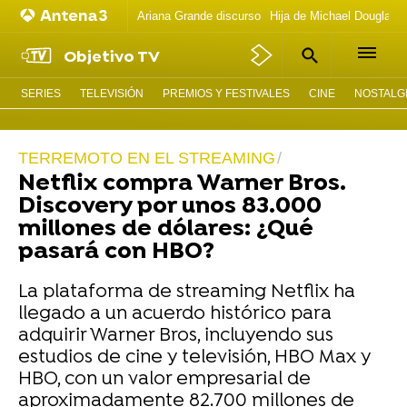
Ariana Grande discurso
Hija de Michael Douglas 
Objetivo TV
SERIES
TELEVISIÓN
PREMIOS Y FESTIVALES
CINE
NOSTALGI
TERREMOTO EN EL STREAMING
Netflix compra Warner Bros.
Discovery por unos 83.000
millones de dólares: ¿Qué
pasará con HBO?
La plataforma de streaming Netflix ha
llegado a un acuerdo histórico para
adquirir Warner Bros, incluyendo sus
estudios de cine y televisión, HBO Max y
HBO, con un valor empresarial de
aproximadamente 82.700 millones de