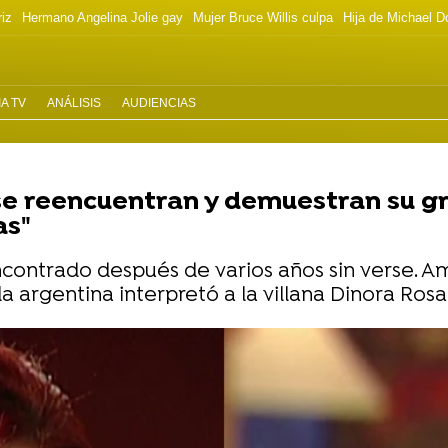
riz
Hermano Angelina Jolie gay
Mujer Bruce Willis culpa
Hija de Michael D
A TV
ANÁLISIS
AUDIENCIAS
se reencuentran y demuestran su gr
as"
contrado después de varios años sin verse. A
 argentina interpretó a la villana Dinora Ros