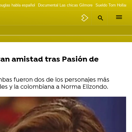
ouglas habla español
Documental Las chicas Gilmore
Sueldo Tom Holland 
an amistad tras Pasión de
mbas fueron dos de los personajes más
ales y la colombiana a Norma Elizondo.