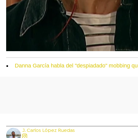
Danna García habla del "despiadado" mobbing que 
J. Carlos López Ruedas