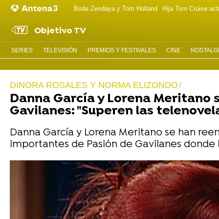
Boda Zendaya y Tom Holland
Hija Tom Cruise act
Objetivo TV
SERIES
TELEVISIÓN
PREMIOS Y FESTIVALES
CINE
NOSTALGI
DINORA ROSALES Y NORMA ELIZONDO
Danna García y Lorena Meritano 
Gavilanes: "Superen las telenovel
Danna García y Lorena Meritano se han reen
importantes de Pasión de Gavilanes donde la