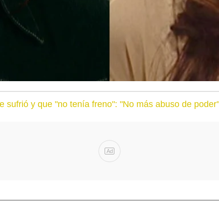
sufrió y que "no tenía freno": "No más abuso de poder
Ad