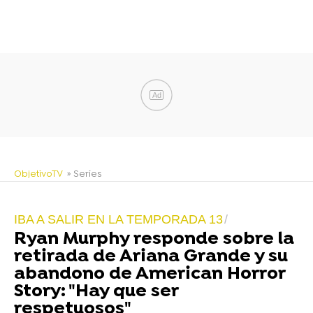
Ad
ObjetivoTV
» Series