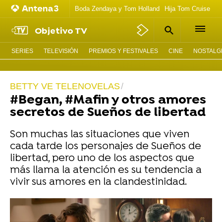
Boda Zendaya y Tom Holland
Hija Tom Cruise act
Objetivo TV
SERIES
TELEVISIÓN
PREMIOS Y FESTIVALES
CINE
NOSTALGI
BETTY VE TELENOVELAS
#Began, #Mafin y otros amores
secretos de Sueños de libertad
Son muchas las situaciones que viven
cada tarde los personajes de Sueños de
libertad, pero uno de los aspectos que
más llama la atención es su tendencia a
vivir sus amores en la clandestinidad.