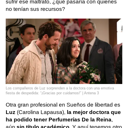
sufrir ese maltrato, ¿qué pasaría con quienes
no tenían sus recursos?
Los compañeros de Luz sorprenden a la doctora con una emotiva
fiesta de despedida: “¡Gracias por cuidarnos!” | Antena 3
Otra gran profesional en Sueños de libertad es
Luz
(Carolina Lapausa),
la mejor doctora que
ha podido tener Perfumerías De la Reina
,
aún
sin título académico
. Y aquí tenemos otro