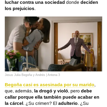
luchar contra una sociedad
donde
deciden
los prejuicios
.
Jesus Julia Begoña y Andrés | Antena 3
Begoña casi es asesinada por su marido
,
que, además,
la drogó y violó
, pero
debe
callar porque ella también puede acabar en
la cárcel
. ¿Su crimen? El
adulterio
. ¿Su