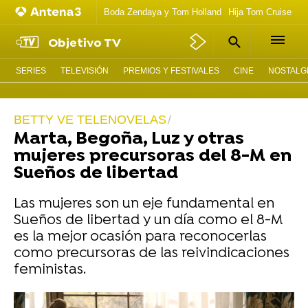
Boda Zendaya y Tom Holland
Hija Tom Cruise act
Objetivo TV
SERIES
TELEVISIÓN
PREMIOS Y FESTIVALES
CINE
NOSTALGI
BETTY VE TELENOVELAS
Marta, Begoña, Luz y otras
mujeres precursoras del 8-M en
Sueños de libertad
Las mujeres son un eje fundamental en
Sueños de libertad y un día como el 8-M
es la mejor ocasión para reconocerlas
como precursoras de las reivindicaciones
feministas.