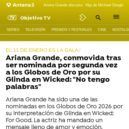
Ariana Grande discurso
Hija de Michael Douglas 
Objetivo TV
SERIES
TELEVISIÓN
PREMIOS Y FESTIVALES
CINE
NOSTALGI
EL 11 DE ENERO ES LA GALA
Ariana Grande, conmovida tras
ser nominada por segunda vez
a los Globos de Oro por su
Glinda en Wicked: "No tengo
palabras"
Ariana Grande ha sido una de las
nominadas en los Globos de Oro 2026 por
su interpretación de Glinda en Wicked:
For Good. La actriz ha mandado un
mensaje lleno de amor y emoción.