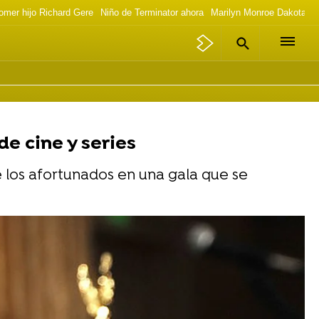
omer hijo Richard Gere
Niño de Terminator ahora
Marilyn Monroe Dakota J
e cine y series
e los afortunados en una gala que se