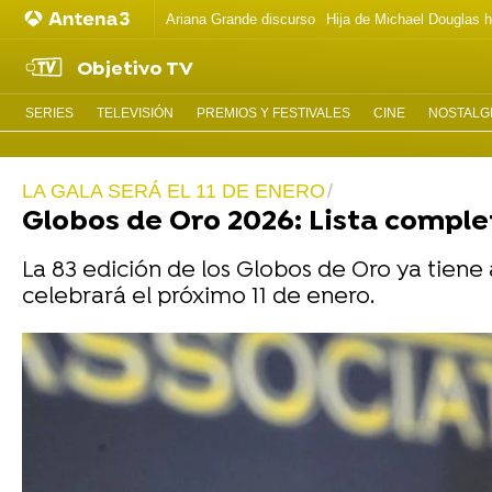
Ariana Grande discurso
Hija de Michael Douglas 
Objetivo TV
SERIES
TELEVISIÓN
PREMIOS Y FESTIVALES
CINE
NOSTALGI
LA GALA SERÁ EL 11 DE ENERO
Globos de Oro 2026: Lista comple
La 83 edición de los Globos de Oro ya tiene
celebrará el próximo 11 de enero.