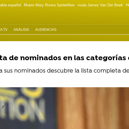
habla español
Muere Mary Rivera SpiderMan
viuda James Van Der Beek
H
A TV
ANÁLISIS
AUDIENCIAS
ta de nominados en las categorías d
 a sus nominados descubre la lista completa d