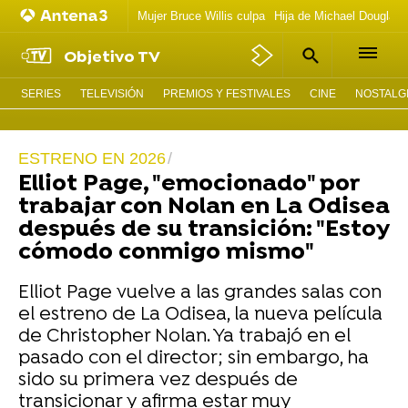
Mujer Bruce Willis culpa
Hija de Michael Douglas 
Objetivo TV
SERIES
TELEVISIÓN
PREMIOS Y FESTIVALES
CINE
NOSTALGI
ESTRENO EN 2026
Elliot Page, "emocionado" por
trabajar con Nolan en La Odisea
después de su transición: "Estoy
cómodo conmigo mismo"
Elliot Page vuelve a las grandes salas con
el estreno de La Odisea, la nueva película
de Christopher Nolan. Ya trabajó en el
pasado con el director; sin embargo, ha
sido su primera vez después de
transicionar y afirma estar muy