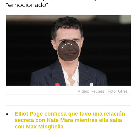
"emocionado".
Vídeo: Reuters | Foto: Gtres
Elliot Page confiesa que tuvo una relación
secreta con Kate Mara mientras ella salía
con Max Minghella