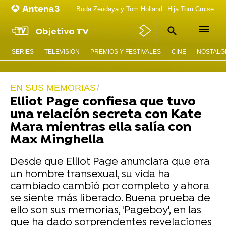
Boda Zendaya y Tom Holland
Hija Tom Cruise act
Objetivo TV
SERIES
TELEVISIÓN
PREMIOS Y FESTIVALES
CINE
NOSTALGI
EN SUS MEMORIAS
Elliot Page confiesa que tuvo
una relación secreta con Kate
Mara mientras ella salía con
Max Minghella
Desde que Elliot Page anunciara que era
un hombre transexual, su vida ha
cambiado cambió por completo y ahora
se siente más liberado. Buena prueba de
ello son sus memorias, 'Pageboy', en las
que ha dado sorprendentes revelaciones