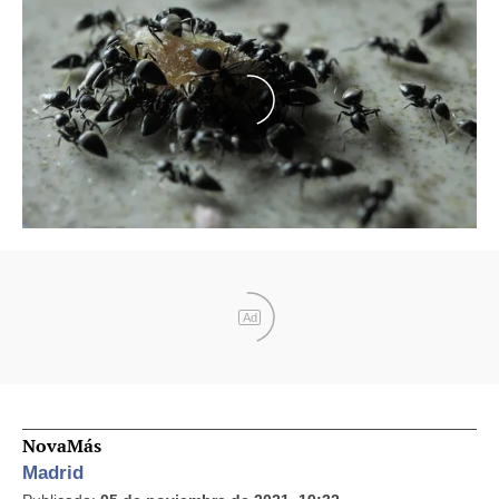
Ad
NovaMás
Madrid