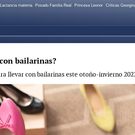
Lactancia materna
Posado Familia Real
Princesa Leonor
Críticas Georgi
con bailarinas?
a llevar con bailarinas este otoño-invierno 202