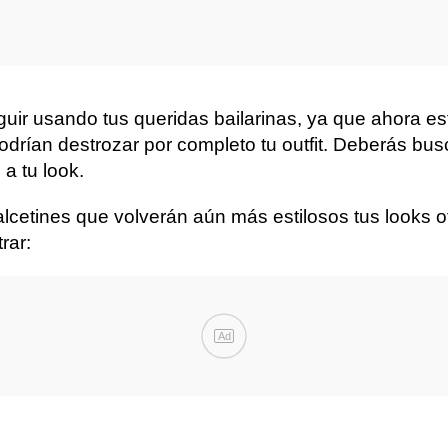
guir usando tus queridas bailarinas, ya que ahora e
odrían destrozar por completo tu outfit. Deberás bus
 a tu look.
cetines que volverán aún más estilosos tus looks ot
rar:
Ad