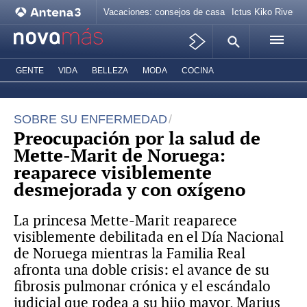
Vacaciones: consejos de casa
Ictus Kiko Rivera
GENTE
VIDA
BELLEZA
MODA
COCINA
SOBRE SU ENFERMEDAD
Preocupación por la salud de
Mette-Marit de Noruega:
reaparece visiblemente
desmejorada y con oxígeno
La princesa Mette-Marit reaparece
visiblemente debilitada en el Día Nacional
de Noruega mientras la Familia Real
afronta una doble crisis: el avance de su
fibrosis pulmonar crónica y el escándalo
judicial que rodea a su hijo mayor, Marius