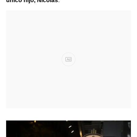
único hijo, Nicolás
.
Ad