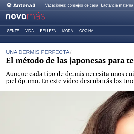
Vacaciones: consejos de casa
Lactancia materna
GENTE
VIDA
BELLEZA
MODA
COCINA
UNA DERMIS PERFECTA
El método de las japonesas para te
Aunque cada tipo de dermis necesita unos cuid
piel óptimo. En este vídeo descubrirás los tru