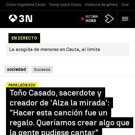
Crisis migratoria Ceuta
Trump sobre Ceuta
Violencia de género
Guerra 
Antena
ÚLTIMA
Noticias
3
HORA
EN DIRECTO
La acogida de menores en Ceuta, al límite
sociedad
Sucesos
PAPA LEÓN XIV
Toño Casado, sacerdote y
creador de 'Alza la mirada':
"Hacer esta canción fue un
regalo. Queríamos crear algo que
la gente pudiese cantar"