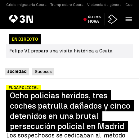
Crisis migratoria Ceuta
Trump sobre Ceuta
Violencia de género
Guerra 
Antena
ÚLTIMA
Noticias
3
HORA
EN DIRECTO
Felipe VI prepara una visita histórica a Ceuta
sociedad
Sucesos
FUGA POLICIAL
Ocho policías heridos, tres
coches patrulla dañados y cinco
detenidos en una brutal
persecución policial en Madrid
Los sospechosos se dedicaban al 'método