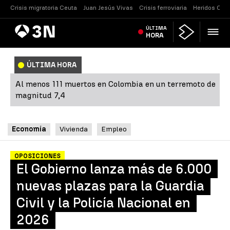
Crisis migratoria Ceuta
Juan Jesús Vivas
Crisis ferroviaria
Heridos Caste
Antena
ÚLTIMA
Noticias
3
HORA
ÚLTIMA HORA
Al menos 111 muertos en Colombia en un terremoto de
magnitud 7,4
Economía
Vivienda
Empleo
OPOSICIONES
El Gobierno lanza más de 6.000
nuevas plazas para la Guardia
Civil y la Policía Nacional en
2026