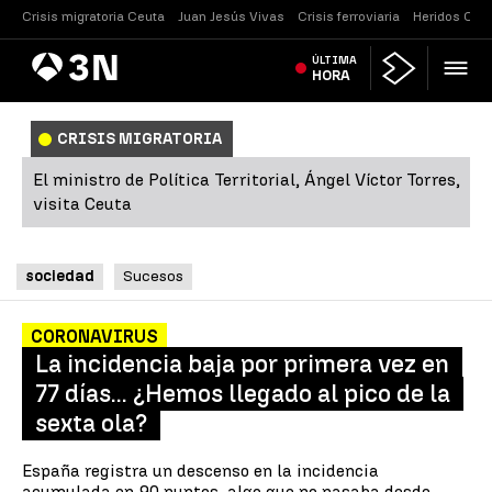
Crisis migratoria Ceuta
Juan Jesús Vivas
Crisis ferroviaria
Heridos Caste
Antena
ÚLTIMA
Noticias
3
HORA
CRISIS MIGRATORIA
El ministro de Política Territorial, Ángel Víctor Torres,
visita Ceuta
sociedad
Sucesos
CORONAVIRUS
La incidencia baja por primera vez en
77 días... ¿Hemos llegado al pico de la
sexta ola?
España registra un descenso en la incidencia
acumulada en 90 puntos, algo que no pasaba desde