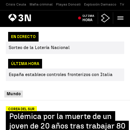
Crisis Ceuta
Mafia criminal
Playas Donosti
Explosión Damasco
Tirote
Antena
ÚLTIMA
Noticias
3
HORA
EN DIRECTO
Sorteo de la Lotería Nacional
ÚLTIMA HORA
España establece controles fronterizos con Italia
Mundo
COREA DEL SUR
Polémica por la muerte de un
joven de 20 años tras trabajar 80