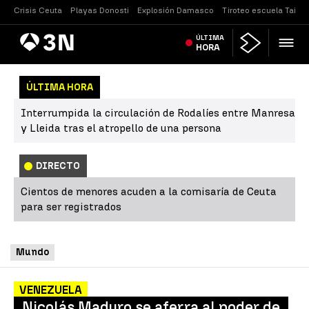
Crisis Ceuta
Playas Donosti
Explosión Damasco
Tiroteo escuela Tailan
Antena
ÚLTIMA
Noticias
3
HORA
ÚLTIMA HORA
Interrumpida la circulación de Rodalíes entre Manresa
y Lleida tras el atropello de una persona
DIRECTO
Cientos de menores acuden a la comisaría de Ceuta
para ser registrados
Mundo
VENEZUELA
Nicolás Maduro se aferra al poder de