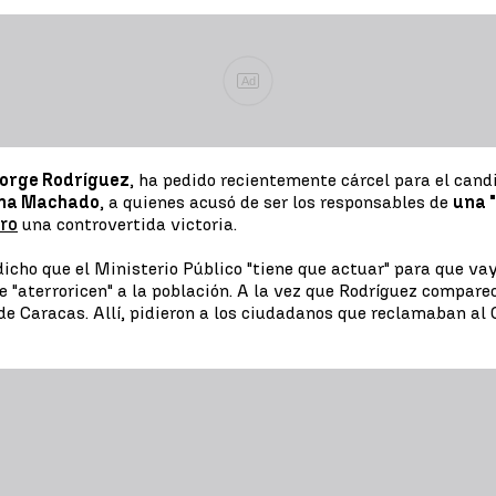
Ad
Jorge Rodríguez
, ha pedido recientemente cárcel para el candi
ina Machado
, a quienes acusó de ser los responsables de
una 
ro
una controvertida victoria.
cho que el Ministerio Público "tiene que actuar" para que vay
ue "aterroricen" a la población. A la vez que Rodríguez compa
e Caracas. Allí, pidieron a los ciudadanos que reclamaban al