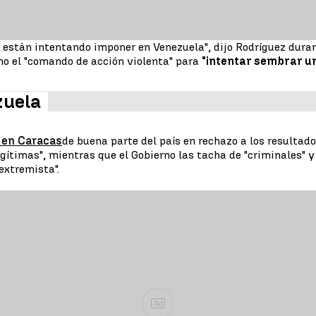
e están intentando imponer en Venezuela", dijo Rodríguez durant
o el "comando de acción violenta" para
"intentar sembrar una
zuela
 en Caracas
de buena parte del país en rechazo a los resultad
timas", mientras que el Gobierno las tacha de "criminales" y 
extremista".
Ad