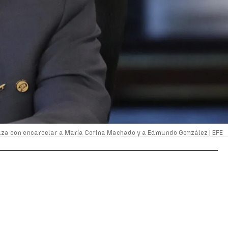
za con encarcelar a María Corina Machado y a Edmundo González |
EFE