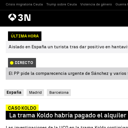
Crisis migratoria Ceuta
Trump sobre Ceuta
Violencia de género
Guerra 
Antena
Noticias
3
ÚLTIMA HORA
Aislado en España un turista tras dar positivo en hantavi
DIRECTO
El PP pide la comparecencia urgente de Sánchez y varios m
España
Madrid
Barcelona
CASO KOLDO
La trama Koldo habría pagado el alquiler
Las investigaciones de la UCO en la trama Koldo continúan 