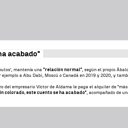
 ha acabado"
inutos', mantenía una
"relación normal"
, según el propio Ábal
or ejemplo a Abu Dabi, Moscú o Canadá en 2019 y 2020, y tamb
o del empresario Víctor de Aldama le paga el alquiler de "más
ín colorado, este cuento se ha acabado"
, acompañado de una