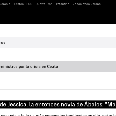
Ucrania
Tiroteo EEUU
Guerra Irán
Infantino
Vacaciones verano
rus
inistros por la crisis en Ceuta
 de Jessica, la entonces novia de Ábalos: "M
sacando a la luz a más personajes implicados en ella, entre l