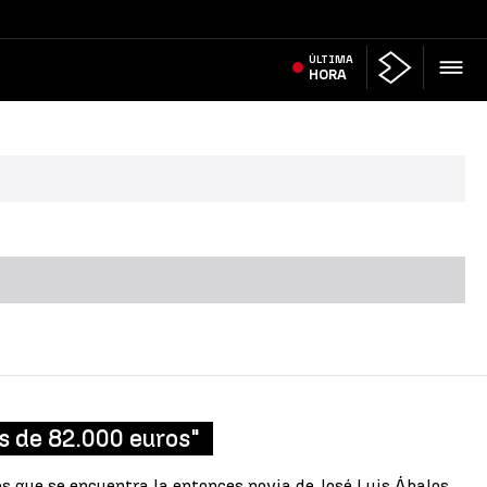
ÚLTIMA
HORA
ás de 82.000 euros"
os que se encuentra la entonces novia de José Luis Ábalos,