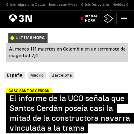
Crisis migratoria Ceuta
Juan Jesús Vivas
Crisis ferroviaria
Heridos Caste
Antena
ÚLTIMA
Noticias
3
HORA
ÚLTIMA HORA
Al menos 111 muertos en Colombia en un terremoto de
magnitud 7,4
España
Madrid
Barcelona
CASO SANTOS CERDÁN
El informe de la UCO señala que
Santos Cerdán poseía casi la
mitad de la constructora navarra
vinculada a la trama