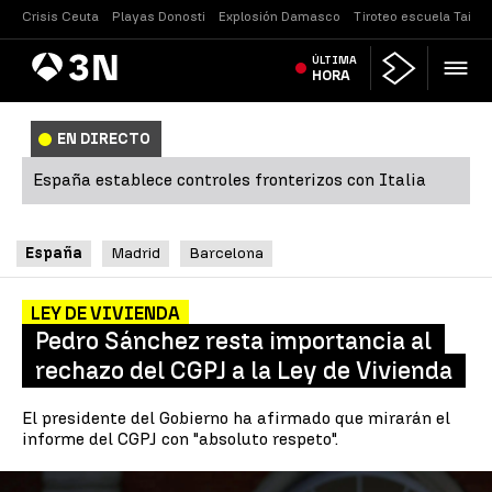
Crisis Ceuta
Playas Donosti
Explosión Damasco
Tiroteo escuela Tailan
Antena
ÚLTIMA
Noticias
3
HORA
EN DIRECTO
España establece controles fronterizos con Italia
España
Madrid
Barcelona
LEY DE VIVIENDA
Pedro Sánchez resta importancia al
rechazo del CGPJ a la Ley de Vivienda
El presidente del Gobierno ha afirmado que mirarán el
informe del CGPJ con "absoluto respeto".