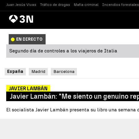
Juan Jesús Vivas
Tráfico de drogas
Mafia criminal
Incendios forestales
Antena
Noticias
3
EN DIRECTO
Segundo día de controles a los viajeros de Italia
España
Madrid
Barcelona
JAVIER LAMBÁN
Javier Lambán: "Me siento un genuino rep
El socialista Javier Lambán presenta su libro una semana d