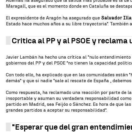
Además ha asegurado que la salida más probable es la de 
Maragall, que es el momento donde en Cataluña se destapa l
El expresidente de Aragón ha asegurado que
Salvador Illa
Estado hace muchos años a su libre trayectoria". También 
Critica al PP y al PSOE y reclama 
Javier Lambán ha hecho una crítica al "nulo entendimiento
gobiernos del PP y del PSOE "no tienen la capacidad polític
Con todo ello, ha explicado que en las comunidades están "
demás" y que si nadie "sale al rescate de España , debemo
Como respuesta, ha reclamado una reacción por parte de la 
insoportable y asuman su verdadera responsabilidad como pa
partido en Madrid, sea Feijóo o Sánchez. Es hora de que la
grandes partidos a aceptar su responsabilidad".
"Esperar que del gran entendimien