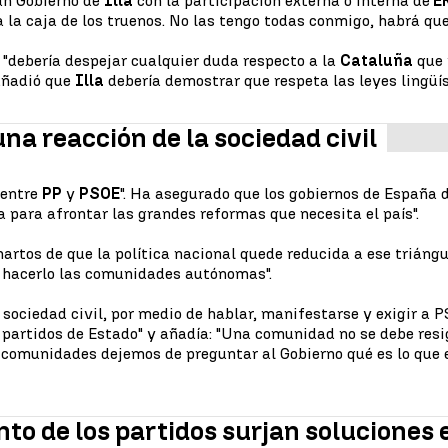
un Gobierno de
Illa
con la participación externa o interna de
E
a caja de los truenos. No las tengo todas conmigo, habrá que 
"debería despejar cualquier duda respecto a la
Cataluña
que 
añadió que
Illa
debería demostrar que respeta las leyes lingüís
una reacción de la sociedad civil
 entre
PP
y
PSOE
". Ha asegurado que los gobiernos de España d
a para afrontar las grandes reformas que necesita el país".
hartos de que la política nacional quede reducida a ese trián
s hacerlo las comunidades autónomas".
sociedad civil, por medio de hablar, manifestarse y exigir a
rtidos de Estado" y añadía: "Una comunidad no se debe resigna
s comunidades dejemos de preguntar al Gobierno qué es lo que 
to de los partidos surjan soluciones 