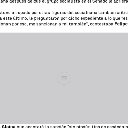
ana después de que el grupo socialista en el Senado le abrier
 estuvo arropado por otras figuras del socialismo también críti
a este último, le preguntaron por dicho expediente a lo que re
ncionan por eso, me sancionan a mi también", contestaba
Felip
Ad
n
Alsina
que aceptará la sanción "sin ningún tipo de escándalo