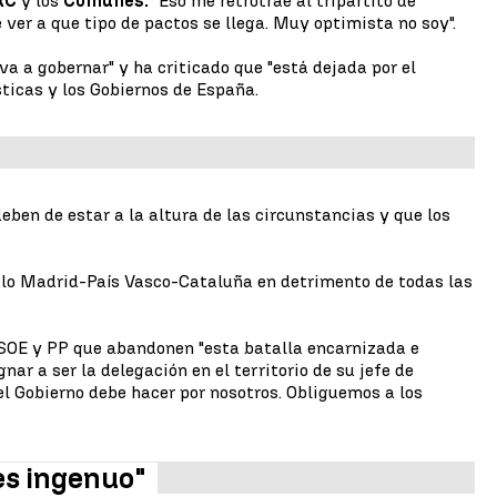
RC
y los
Comunes:
"Eso me retrotrae al tripartito de
ver a que tipo de pactos se llega. Muy optimista no soy".
va a gobernar" y ha criticado que "está dejada por el
ticas y los Gobiernos de España.
eben de estar a la altura de las circunstancias y que los
gulo Madrid-País Vasco-Cataluña en detrimento de todas las
 PSOE y PP que abandonen "esta batalla encarnizada e
r a ser la delegación en el territorio de su jefe de
el Gobierno debe hacer por nosotros. Obliguemos a los
es ingenuo"