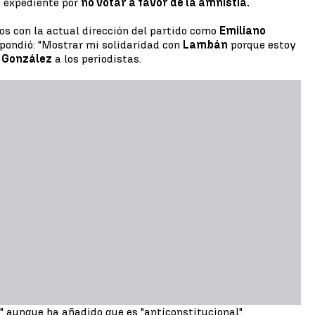
a expediente por
no votar a favor de la amnistía.
cos con la actual dirección del partido como
Emiliano
spondió: "Mostrar mi solidaridad con
Lambán
porque estoy
e González
a los periodistas.
" aunque ha añadido que es "anticonstitucional".