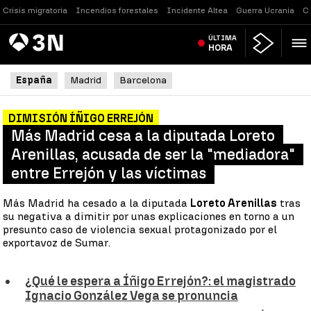
Crisis migratoria
Incendios forestales
Incidente Altea
Guerra Ucrania
C
Antena
ÚLTIMA
Noticias
3
HORA
España
Madrid
Barcelona
DIMISIÓN ÍÑIGO ERREJÓN
Más Madrid cesa a la diputada Loreto
Arenillas, acusada de ser la "mediadora"
entre Errejón y las víctimas
Más Madrid ha cesado a la diputada
Loreto Arenillas
tras
su negativa a dimitir por unas explicaciones en torno a un
presunto caso de violencia sexual protagonizado por el
exportavoz de Sumar.
¿Qué le espera a Íñigo Errejón?: el magistrado
Ignacio González Vega se pronuncia