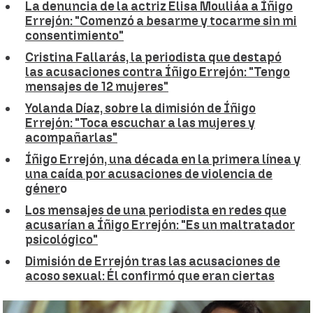
La denuncia de la actriz Elisa Mouliáa a Íñigo
Errejón: "Comenzó a besarme y tocarme sin mi
consentimiento"
Cristina Fallarás, la periodista que destapó
las acusaciones contra Íñigo Errejón: "Tengo
mensajes de 12 mujeres"
Yolanda Díaz, sobre la dimisión de Íñigo
Errejón: "Toca escuchar a las mujeres y
acompañarlas"
Íñigo Errejón, una década en la primera línea y
una caída por acusaciones de violencia de
géner
o
Los mensajes de una periodista en redes que
acusarían a Íñigo Errejón: "Es un maltratador
psicológico"
Dimisión de Errejón tras las acusaciones de
acoso sexual: Él confirmó que eran ciertas