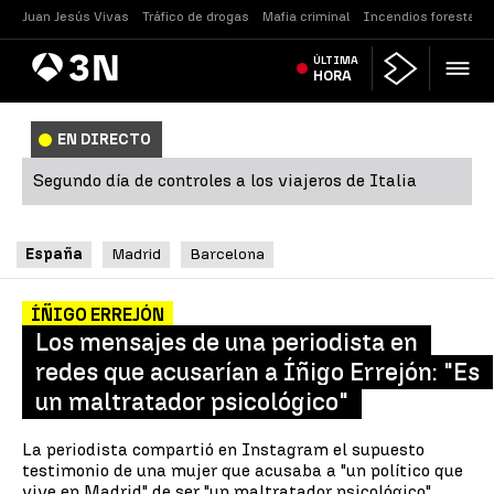
Juan Jesús Vivas
Tráfico de drogas
Mafia criminal
Incendios forestales
Antena
ÚLTIMA
Noticias
3
HORA
EN DIRECTO
Segundo día de controles a los viajeros de Italia
España
Madrid
Barcelona
ÍÑIGO ERREJÓN
Los mensajes de una periodista en
redes que acusarían a Íñigo Errejón: "Es
un maltratador psicológico"
La periodista compartió en Instagram el supuesto
testimonio de una mujer que acusaba a "un político que
vive en Madrid" de ser "un maltratador psicológico".