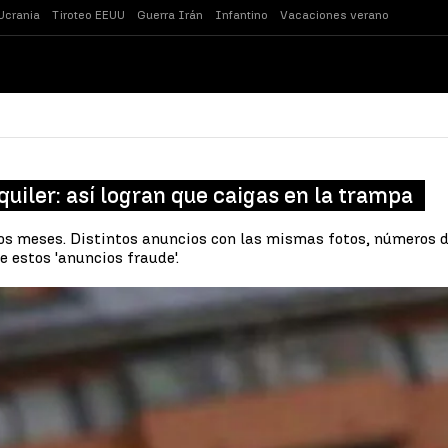
Ucrania
Tiroteo EEUU
Guerra Irán
Infantino
Vacaciones verano
quiler: así logran que caigas en la trampa
os meses. Distintos anuncios con las mismas fotos, números de t
e estos 'anuncios fraude'.