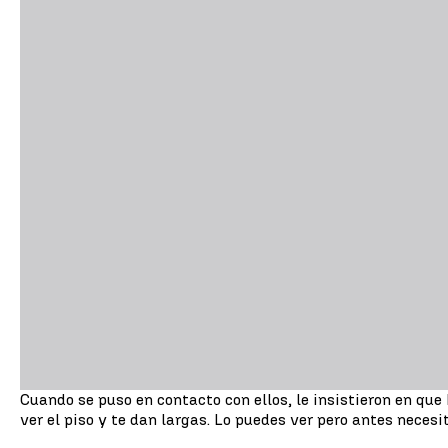
Cuando se puso en contacto con ellos, le insistieron en que
ver el piso y te dan largas. Lo puedes ver pero antes necesi