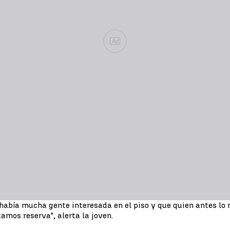
Ad
 había mucha gente interesada en el piso y que quien antes lo 
tamos reserva", alerta la joven.