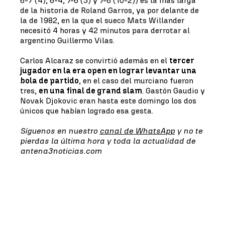
6-7 (4), 6-4, 7-6 (3) y 7-6 (10-2)) es la más larga
de la historia de Roland Garros, ya por delante de
la de 1982, en la que el sueco Mats Willander
necesitó 4 horas y 42 minutos para derrotar al
argentino Guillermo Vilas.
Carlos Alcaraz se convirtió además en el
tercer
jugador en la era open en lograr levantar una
bola de partido
, en el caso del murciano fueron
tres,
en una final de grand slam
. Gastón Gaudio y
Novak Djokovic eran hasta este domingo los dos
únicos que habían logrado esa gesta.
Síguenos en nuestro
canal de WhatsApp
y no te
pierdas la última hora y toda la actualidad de
antena3noticias.com