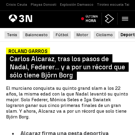
Crisis Ceuta
Playas Donosti
Explosión Damasco
Tiroteo escuela Tailan
Antena
ÚLTIMA
Noticias
3
HORA
Tenis
Baloncesto
Fútbol
Motor
Ciclismo
Deport
ROLAND GARROS
Carlos Alcaraz, tras los pasos de
Nadal, Federer... y a por un récord que
sólo tiene Björn Borg
El murciano conquista su quinto grand slam a los 22
años, la misma edad con la que Nadal levantó su quinto
major. Solo Federer, Mónica Seles e Iga Swiatek
lograron ganar sus cinco primeras finales de un gran
slam. Y ahora, Alcaraz va a por un récord que solo tiene
Björn Borg.
Alcaraz firma una gesta deportiva