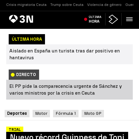
Crisis migratoria Ceuta
Trump sobre Ceuta
Violencia de género
Guerra 
Antena
ÚLTIMA
Noticias
3
HORA
ÚLTIMA HORA
Aislado en España un turista tras dar positivo en
hantavirus
DIRECTO
El PP pide la comparecencia urgente de Sánchez y
varios ministros por la crisis en Ceuta
Deportes
Motor
Fórmula 1
Moto GP
TRIAL
Nuevo récord Guinness de Toni